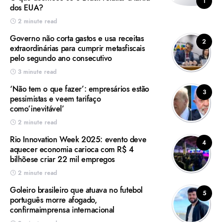
1
dos EUA?
2 minute read
Governo não corta gastos e usa receitas
2
extraordinárias para cumprir metasfiscais
pelo segundo ano consecutivo
3 minute read
‘Não tem o que fazer’: empresários estão
3
pessimistas e veem tarifaço
como’inevitável’
2 minute read
Rio Innovation Week 2025: evento deve
4
aquecer economia carioca com R$ 4
bilhõese criar 22 mil empregos
2 minute read
Goleiro brasileiro que atuava no futebol
5
português morre afogado,
confirmaimprensa internacional