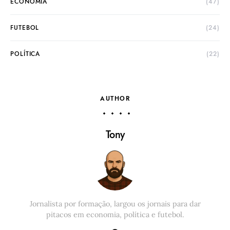
ECONOMIA
(47)
FUTEBOL
(24)
POLÍTICA
(22)
AUTHOR
Tony
Jornalista por formação, largou os jornais para dar
pitacos em economia, política e futebol.