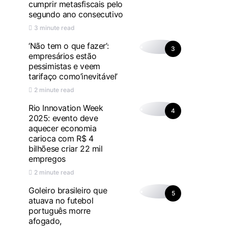
cumprir metasfiscais pelo
segundo ano consecutivo
3 minute read
‘Não tem o que fazer’:
3
empresários estão
pessimistas e veem
tarifaço como’inevitável’
2 minute read
Rio Innovation Week
4
2025: evento deve
aquecer economia
carioca com R$ 4
bilhõese criar 22 mil
empregos
2 minute read
Goleiro brasileiro que
5
atuava no futebol
português morre
afogado,