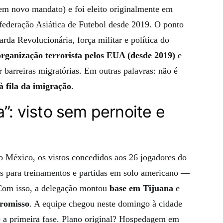
em novo mandato) e foi eleito originalmente em
ederação Asiática de Futebol desde 2019. O ponto
da Revolucionária, força militar e política do
organização terrorista pelos EUA (desde 2019)
e
barreiras migratórias. Em outras palavras: não é
à fila da imigração
.
a”: visto sem pernoite e
 México, os vistos concedidos aos 26 jogadores do
as para treinamentos e partidas em solo americano —
Com isso, a delegação montou
base em Tijuana
e
promisso
. A equipe chegou neste domingo à cidade
e a primeira fase. Plano original? Hospedagem em