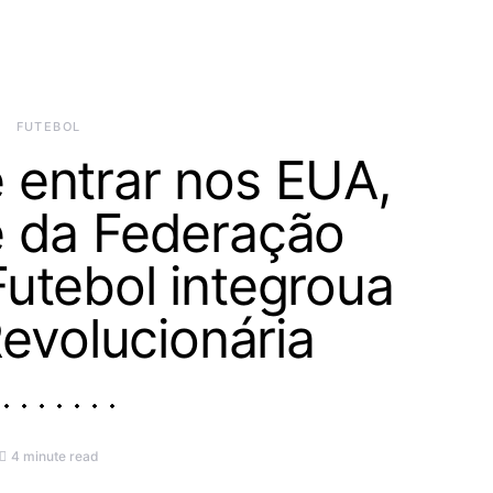
FUTEBOL
 entrar nos EUA,
e da Federação
Futebol integroua
evolucionária
4 minute read