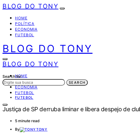
BLOG DO TONY
HOME
POLÍTICA
ECONOMIA
FUTEBOL
BLOG DO TONY
BLOG DO TONY
HOME
Search for:
POLÍTICA
SEARCH
ECONOMIA
FUTEBOL
FUTEBOL
Justiça de SP derruba liminar e libera despejo de 
5 minute read
By
TONY