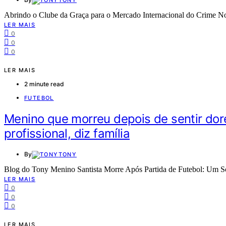
Abrindo o Clube da Graça para o Mercado Internacional do Crime No
LER MAIS
0
0
0
LER MAIS
2 minute read
FUTEBOL
Menino que morreu depois de sentir dor
profissional, diz família
By
TONY
Blog do Tony Menino Santista Morre Após Partida de Futebol: Um S
LER MAIS
0
0
0
LER MAIS