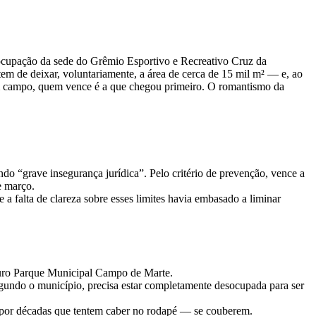
desocupação da sede do Grêmio Esportivo e Recreativo Cruz da
em de deixar, voluntariamente, a área de cerca de 15 mil m² — e, ao
 em campo, quem vence é a que chegou primeiro. O romantismo da
o “grave insegurança jurídica”. Pelo critério de prevenção, vence a
e março.
a falta de clareza sobre esses limites havia embasado a liminar
futuro Parque Municipal Campo de Marte.
egundo o município, precisa estar completamente desocupada para ser
a por décadas que tentem caber no rodapé — se couberem.