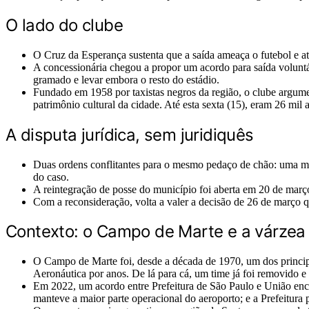
O lado do clube
O Cruz da Esperança sustenta que a saída ameaça o futebol e a
A concessionária chegou a propor um acordo para saída voluntár
gramado e levar embora o resto do estádio.
Fundado em 1958 por taxistas negros da região, o clube argume
patrimônio cultural da cidade. Até esta sexta (15), eram 26 mi
A disputa jurídica, sem juridiquês
Duas ordens conflitantes para o mesmo pedaço de chão: uma man
do caso.
A reintegração de posse do município foi aberta em 20 de março
Com a reconsideração, volta a valer a decisão de 26 de março q
Contexto: o Campo de Marte e a várzea
O Campo de Marte foi, desde a década de 1970, um dos principa
Aeronáutica por anos. De lá para cá, um time já foi removido 
Em 2022, um acordo entre Prefeitura de São Paulo e União encer
manteve a maior parte operacional do aeroporto; e a Prefeitura