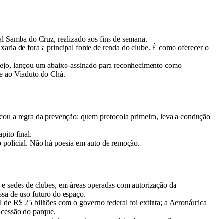
al Samba do Cruz, realizado aos fins de semana.
aria de fora a principal fonte de renda do clube. É como oferecer o
espejo, lançou um abaixo-assinado para reconhecimento como
te ao Viaduto do Chá.
icou a regra da prevenção: quem protocola primeiro, leva a condução
pito final.
o policial. Não há poesia em auto de remoção.
 e sedes de clubes, em áreas operadas com autorização da
ssa de uso futuro do espaço.
 de R$ 25 bilhões com o governo federal foi extinta; a Aeronáutica
ncessão do parque.