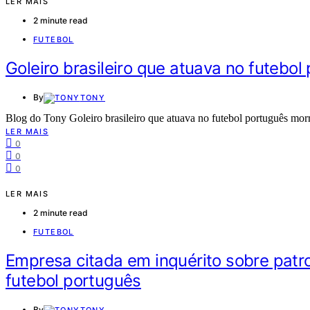
LER MAIS
2 minute read
FUTEBOL
Goleiro brasileiro que atuava no futebo
By
TONY
Blog do Tony Goleiro brasileiro que atuava no futebol português mo
LER MAIS
0
0
0
LER MAIS
2 minute read
FUTEBOL
Empresa citada em inquérito sobre patro
futebol português
By
TONY