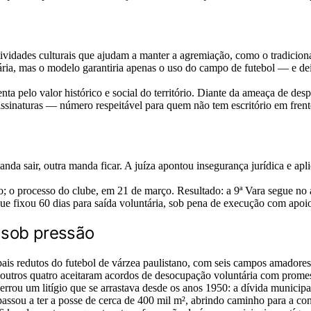
tividades culturais que ajudam a manter a agremiação, como o tradicion
ia, mas o modelo garantiria apenas o uso do campo de futebol — e deix
nta pelo valor histórico e social do território. Diante da ameaça de d
l assinaturas — número respeitável para quem não tem escritório em fren
da sair, outra manda ficar. A juíza apontou insegurança jurídica e apl
; o processo do clube, em 21 de março. Resultado: a 9ª Vara segue no a
ue fixou 60 dias para saída voluntária, sob pena de execução com apoi
 sob pressão
is redutos do futebol de várzea paulistano, com seis campos amadores
e outros quatro aceitaram acordos de desocupação voluntária com prome
rou um litígio que se arrastava desde os anos 1950: a dívida municipal
 passou a ter a posse de cerca de 400 mil m², abrindo caminho para a co