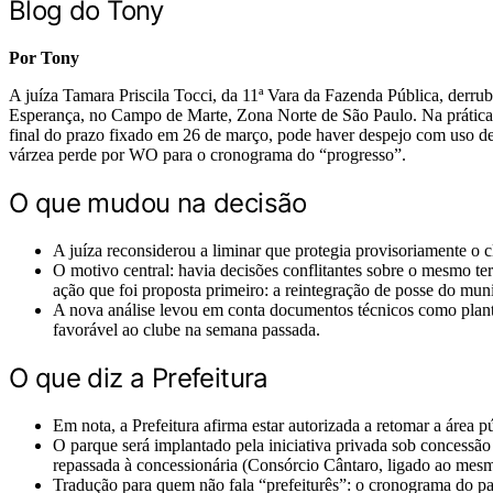
Blog do Tony
Por Tony
A juíza Tamara Priscila Tocci, da 11ª Vara da Fazenda Pública, derru
Esperança, no Campo de Marte, Zona Norte de São Paulo. Na prática, v
final do prazo fixado em 26 de março, pode haver despejo com uso d
várzea perde por WO para o cronograma do “progresso”.
O que mudou na decisão
A juíza reconsiderou a liminar que protegia provisoriamente o 
O motivo central: havia decisões conflitantes sobre o mesmo t
ação que foi proposta primeiro: a reintegração de posse do mu
A nova análise levou em conta documentos técnicos como planta 
favorável ao clube na semana passada.
O que diz a Prefeitura
Em nota, a Prefeitura afirma estar autorizada a retomar a área
O parque será implantado pela iniciativa privada sob concessã
repassada à concessionária (Consórcio Cântaro, ligado ao mesm
Tradução para quem não fala “prefeiturês”: o cronograma do pa