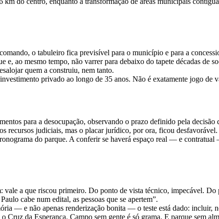
e 6 km do centro, enquanto a transformação de áreas municipais contígu
 comando, o tabuleiro fica previsível para o município e para a conces
e e, ao mesmo tempo, não varrer para debaixo do tapete décadas de soc
esalojar quem a construiu, nem tanto.
investimento privado ao longo de 35 anos. Não é exatamente jogo de v
imentos para a desocupação, observando o prazo definido pela decisão d
s recursos judiciais, mas o placar jurídico, por ora, ficou desfavorável.
ronograma do parque. A conferir se haverá espaço real — e contratual
: vale a que riscou primeiro. Do ponto de vista técnico, impecável. Do 
 Paulo cabe num edital, as pessoas que se apertem”.
ia — e não apenas renderização bonita — o teste está dado: incluir, no
mo o Cruz da Esperança. Campo sem gente é só grama. E parque sem alma