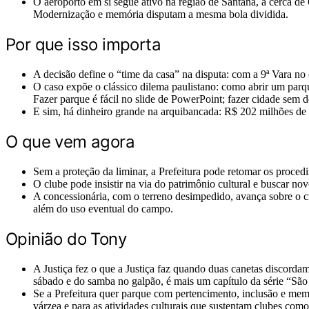
O aeroporto em si segue ativo na região de Santana, a cerca d
Modernização e memória disputam a mesma bola dividida.
Por que isso importa
A decisão define o “time da casa” na disputa: com a 9ª Vara no
O caso expõe o clássico dilema paulistano: como abrir um parqu
Fazer parque é fácil no slide de PowerPoint; fazer cidade sem d
E sim, há dinheiro grande na arquibancada: R$ 202 milhões de 
O que vem agora
Sem a proteção da liminar, a Prefeitura pode retomar os proced
O clube pode insistir na via do patrimônio cultural e buscar novo
A concessionária, com o terreno desimpedido, avança sobre o c
além do uso eventual do campo.
Opinião do Tony
A Justiça fez o que a Justiça faz quando duas canetas discordam
sábado e do samba no galpão, é mais um capítulo da série “São
Se a Prefeitura quer parque com pertencimento, inclusão e memór
várzea e para as atividades culturais que sustentam clubes co