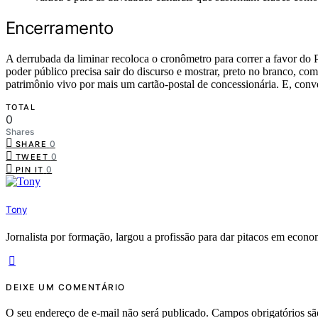
Encerramento
A derrubada da liminar recoloca o cronômetro para correr a favor do 
poder público precisa sair do discurso e mostrar, preto no branco, co
patrimônio vivo por mais um cartão-postal de concessionária. E, con
TOTAL
0
Shares
0
SHARE
0
TWEET
0
PIN IT
Tony
Jornalista por formação, largou a profissão para dar pitacos em econom
DEIXE UM COMENTÁRIO
O seu endereço de e-mail não será publicado.
Campos obrigatórios s