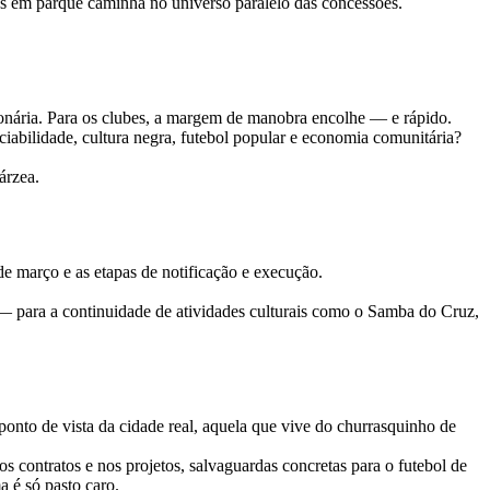
as em parque caminha no universo paralelo das concessões.
sionária. Para os clubes, a margem de manobra encolhe — e rápido.
iabilidade, cultura negra, futebol popular e economia comunitária?
árzea.
e março e as etapas de notificação e execução.
 — para a continuidade de atividades culturais como o Samba do Cruz,
ponto de vista da cidade real, aquela que vive do churrasquinho de
s contratos e nos projetos, salvaguardas concretas para o futebol de
 é só pasto caro.