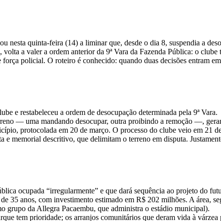
bou nesta quinta-feira (14) a liminar que, desde o dia 8, suspendia a 
olta a valer a ordem anterior da 9ª Vara da Fazenda Pública: o clube t
e força policial. O roteiro é conhecido: quando duas decisões entram
clube e restabeleceu a ordem de desocupação determinada pela 9ª Vara.
erreno — uma mandando desocupar, outra proibindo a remoção —, gerand
nicípio, protocolada em 20 de março. O processo do clube veio em 21 d
e memorial descritivo, que delimitam o terreno em disputa. Justamente 
 pública ocupada “irregularmente” e que dará sequência ao projeto do 
o de 35 anos, com investimento estimado em R$ 202 milhões. A área, s
o grupo da Allegra Pacaembu, que administra o estádio municipal).
rque tem prioridade; os arranjos comunitários que deram vida à várze