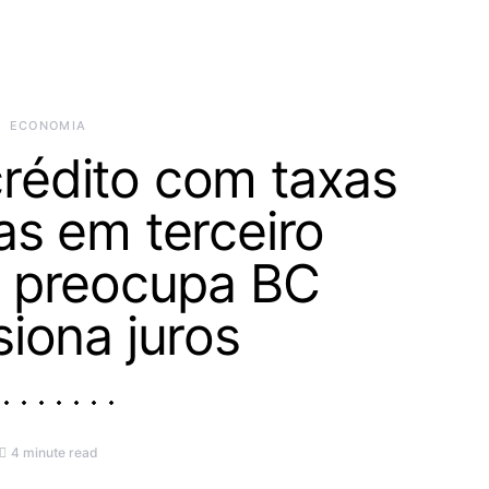
ECONOMIA
crédito com taxas
as em terceiro
 preocupa BC
siona juros
4 minute read