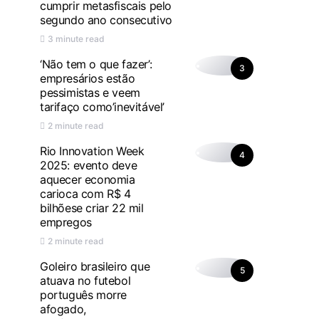
cumprir metasfiscais pelo
segundo ano consecutivo
3 minute read
‘Não tem o que fazer’:
3
empresários estão
pessimistas e veem
tarifaço como’inevitável’
2 minute read
Rio Innovation Week
4
2025: evento deve
aquecer economia
carioca com R$ 4
bilhõese criar 22 mil
empregos
2 minute read
Goleiro brasileiro que
5
atuava no futebol
português morre
afogado,