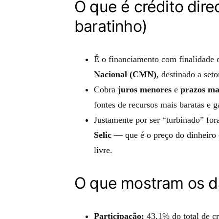
O que é crédito dire
baratinho)
É o financiamento com finalidade o
Nacional (CMN)
, destinado a seto
Cobra
juros menores
e
prazos ma
fontes de recursos mais baratas e g
Justamente por ser “turbinado” fo
Selic
— que é o preço do dinheiro e
livre.
O que mostram os 
Participação:
43,1% do total de c