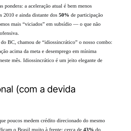
as pondera: a aceleração atual é bem menos
s 2010 e ainda distante dos
50%
de participação
fomos mais “viciados” em subsídio — o que não
nofensiva.
te do BC, chamou de “idiossincrático” o nosso combo:
flação acima da meta e desemprego em mínima
este mês. Idiossincrático é um jeito elegante de
onal (com a devida
orque poucos medem crédito direcionado do mesmo
dicam o Brasil muito à frente: cerca de
43%
do