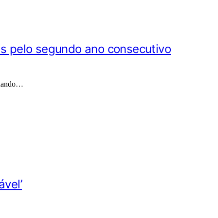
ais pelo segundo ano consecutivo
ordando…
ável’