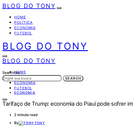
BLOG DO TONY
HOME
POLÍTICA
ECONOMIA
FUTEBOL
BLOG DO TONY
BLOG DO TONY
HOME
Search for:
POLÍTICA
SEARCH
ECONOMIA
FUTEBOL
ECONOMIA
Tarifaço de Trump: economia do Piauí pode sofrer 
2 minute read
By
TONY