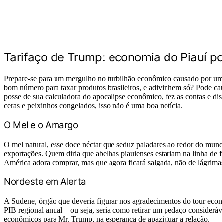
Tarifaço de Trump: economia do Piauí p
Prepare-se para um mergulho no turbilhão econômico causado por um
bom número para taxar produtos brasileiros, e adivinhem só? Pode c
posse de sua calculadora do apocalipse econômico, fez as contas e di
ceras e peixinhos congelados, isso não é uma boa notícia.
O Mel e o Amargo
O mel natural, esse doce néctar que seduz paladares ao redor do mund
exportações. Quem diria que abelhas piauienses estariam na linha de 
América adora comprar, mas que agora ficará salgada, não de lágrimas
Nordeste em Alerta
A Sudene, órgão que deveria figurar nos agradecimentos do tour econ
PIB regional anual – ou seja, seria como retirar um pedaço consideráv
econômicos para Mr. Trump, na esperança de apaziguar a relação.