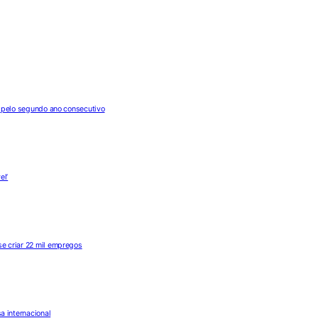
s pelo segundo ano consecutivo
el’
e criar 22 mil empregos
a internacional