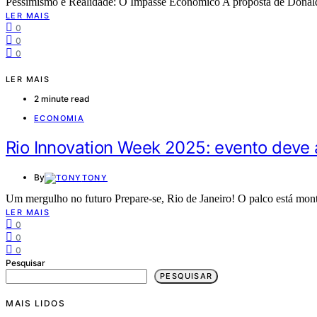
Pessimismo e Realidade: O Impasse Econômico A proposta de Donal
LER MAIS
0
0
0
LER MAIS
2 minute read
ECONOMIA
Rio Innovation Week 2025: evento deve 
By
TONY
Um mergulho no futuro Prepare-se, Rio de Janeiro! O palco está mont
LER MAIS
0
0
0
Pesquisar
PESQUISAR
MAIS LIDOS