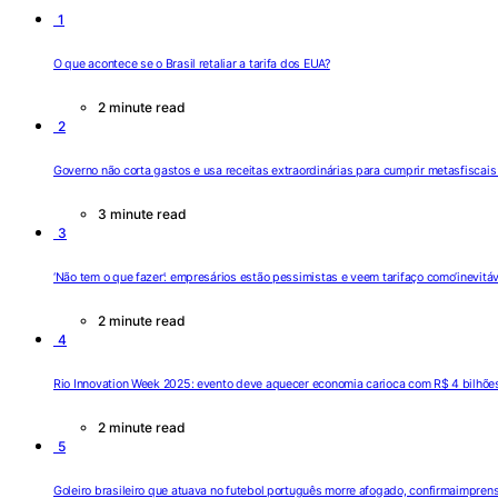
1
O que acontece se o Brasil retaliar a tarifa dos EUA?
2 minute read
2
Governo não corta gastos e usa receitas extraordinárias para cumprir metasfiscai
3 minute read
3
‘Não tem o que fazer’: empresários estão pessimistas e veem tarifaço como’inevitáv
2 minute read
4
Rio Innovation Week 2025: evento deve aquecer economia carioca com R$ 4 bilhões
2 minute read
5
Goleiro brasileiro que atuava no futebol português morre afogado, confirmaimprens