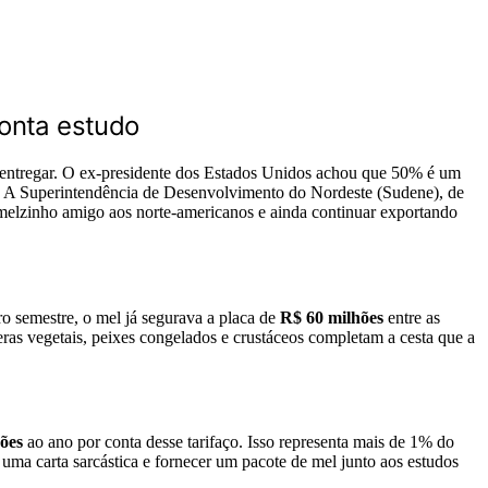
ponta estudo
entregar. O ex-presidente dos Estados Unidos achou que 50% é um
í. A Superintendência de Desenvolvimento do Nordeste (Sudene), de
u melzinho amigo aos norte-americanos e ainda continuar exportando
o semestre, o mel já segurava a placa de
R$ 60 milhões
entre as
eras vegetais, peixes congelados e crustáceos completam a cesta que a
ões
ao ano por conta desse tarifaço. Isso representa mais de 1% do
 uma carta sarcástica e fornecer um pacote de mel junto aos estudos