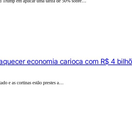
d Trump em aplicar uma tarifa de 50% sobre…
aquecer economia carioca com R$ 4 bilhõ
ado e as cortinas estão prestes a…