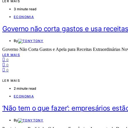
LER MAIS
3 minute read
ECONOMIA
Governo não corta gastos e usa receitas
By
TONY
Governo Não Corta Gastos e Apela para Receitas Extraordinárias No
LER MAIS
0
0
0
LER MAIS
2 minute read
ECONOMIA
‘Não tem o que fazer’: empresários estão
By
TONY