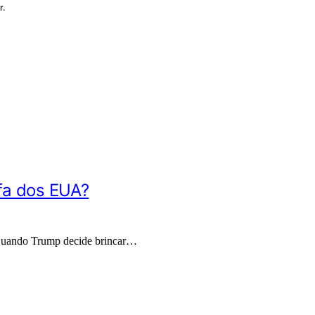
r.
ifa dos EUA?
? Quando Trump decide brincar…