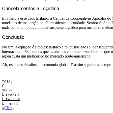
Cancelamentos e Logística
Em meio a esse caos tarifário, a Central de Cooperativas Apícolas d
toneladas de mel orgânico. O presidente da entidade, Senhor Sitônio D
nada como um pouquinho de suspense logístico para melhorar a situa
Conclusão
No fim, a equação é simples: tarifaço alto, custos altos e, consequent
internacional. Esperamos que as abelhas continuem zumbindo e que 
agora custa um melhórrico no mercado norte-americano.
Ah, os doces desafios da economia global. E assim seguimos, sempre co
TOTAL
0
Shares
0
SHARE
0
TWEET
0
PIN IT